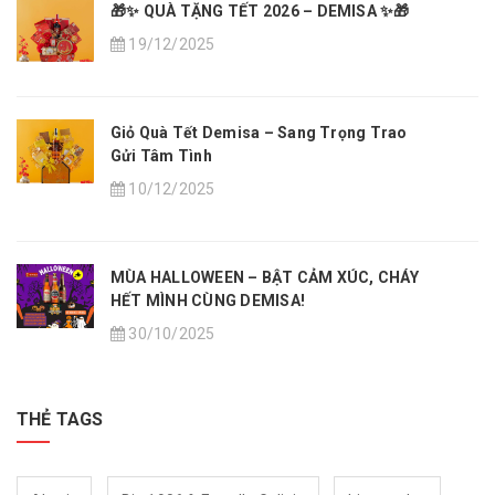
🎁✨ QUÀ TẶNG TẾT 2026 – DEMISA ✨🎁
19/12/2025
Giỏ Quà Tết Demisa – Sang Trọng Trao
Gửi Tâm Tình
10/12/2025
MÙA HALLOWEEN – BẬT CẢM XÚC, CHÁY
HẾT MÌNH CÙNG DEMISA!
30/10/2025
THẺ TAGS