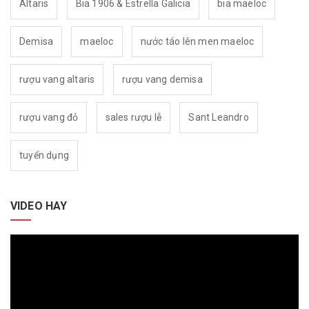
Altaris
Bia 1906 & Estrella Galicia
bia maeloc
Demisa
maeloc
nước táo lên men maeloc
rượu vang altaris
rượu vang demisa
rượu vang đỏ
sales rượu lễ
Sant Leandro
tuyển dụng
VIDEO HAY