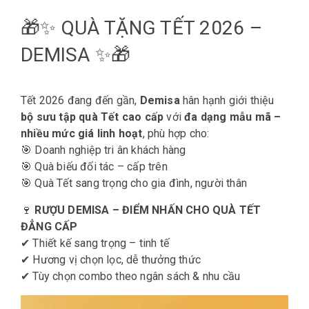
🎁✨ QUÀ TẶNG TẾT 2026 –
DEMISA ✨🎁
Tết 2026 đang đến gần,
Demisa
hân hạnh giới thiệu
bộ sưu tập quà Tết cao cấp
với
đa dạng mẫu mã –
nhiều mức giá linh hoạt
, phù hợp cho:
🎯 Doanh nghiệp tri ân khách hàng
🎯 Quà biếu đối tác – cấp trên
🎯 Quà Tết sang trọng cho gia đình, người thân
🍷
RƯỢU DEMISA – ĐIỂM NHẤN CHO QUÀ TẾT
ĐẲNG CẤP
✔ Thiết kế sang trọng – tinh tế
✔ Hương vị chọn lọc, dễ thưởng thức
✔ Tùy chọn combo theo ngân sách & nhu cầu