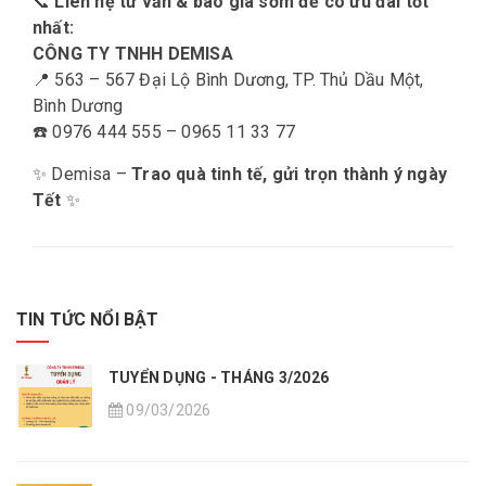
📞
Liên hệ tư vấn & báo giá sớm để có ưu đãi tốt
nhất:
CÔNG TY TNHH DEMISA
📍 563 – 567 Đại Lộ Bình Dương, TP. Thủ Dầu Một,
Bình Dương
☎️ 0976 444 555 – 0965 11 33 77
✨ Demisa –
Trao quà tinh tế, gửi trọn thành ý ngày
Tết
✨
TIN TỨC NỔI BẬT
TUYỂN DỤNG - THÁNG 3/2026
09/03/2026