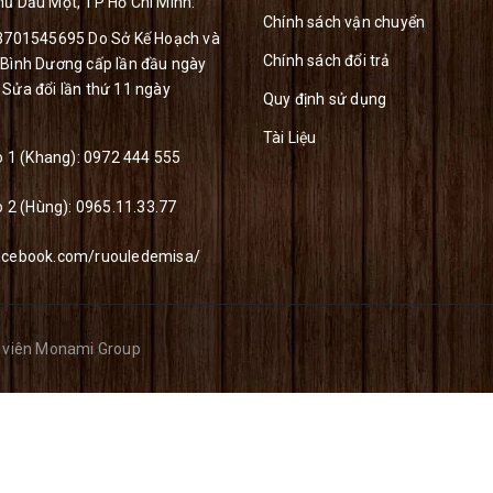
ủ Dầu Một, TP Hồ Chí Minh.
Chính sách vận chuyển
 3701545695 Do Sở Kế Hoạch và
Chính sách đổi trả
 Bình Dương cấp lần đầu ngày
Sửa đổi lần thứ 11 ngày
Quy định sử dụng
Tài Liệu
lo 1 (Khang):
0972 444 555
o 2 (Hùng):
0965.11.33.77
acebook.com/ruouledemisa/
 viên
Monami Group