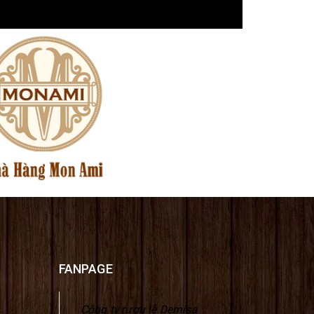
FANPAGE
Công ty rượu lễ Demisa