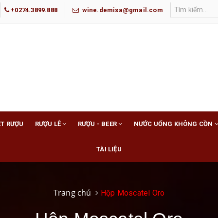
+0274.3899.888
wine.demisa@gmail.com
ET RƯỢU
RƯỢU LỄ
RƯỢU - BEER
NƯỚC UỐNG KHÔNG CỒN
TÀI LIỆU
Trang chủ
Hộp Moscatel Oro