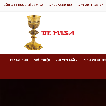
CÔNG TY RƯỢU LỄ DEMISA
+0972 444 555
+0965.11.33.77
TRANG CHỦ
GIỚI THIỆU
KHUYẾN MÃI
DỊCH VỤ BUFF