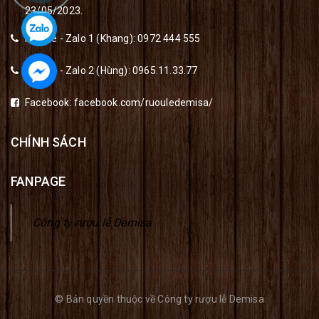
23/05/2023.
Hotline - Zalo 1 (Khang):
0972 444 555
Hotline - Zalo 2 (Hùng):
0965.11.33.77
Facebook:
facebook.com/ruouledemisa/
CHÍNH SÁCH
FANPAGE
Công ty rượu lễ Demisa
© Bản quyền thuộc về Công ty rượu lễ Demisa