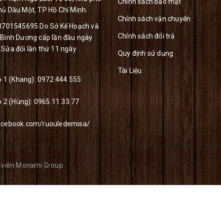
Chính sách bảo mật
ủ Dầu Một, TP Hồ Chí Minh.
Chính sách vận chuyển
 3701545695 Do Sở Kế Hoạch và
Chính sách đổi trả
 Bình Dương cấp lần đầu ngày
Sửa đổi lần thứ 11 ngày
Quy định sử dụng
Tài Liệu
lo 1 (Khang):
0972 444 555
o 2 (Hùng):
0965.11.33.77
acebook.com/ruouledemisa/
 viên
Monami Group