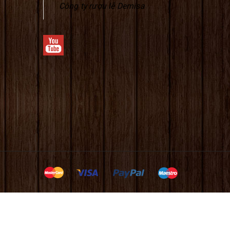
Công ty rượu lễ Demisa