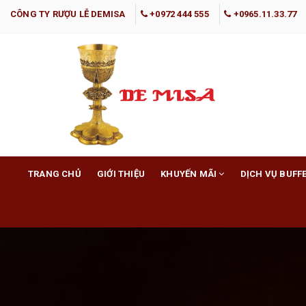
CÔNG TY RƯỢU LỄ DEMISA
+0972 444 555
+0965.11.33.77
TRANG CHỦ
GIỚI THIỆU
KHUYẾN MÃI
DỊCH VỤ BUFF