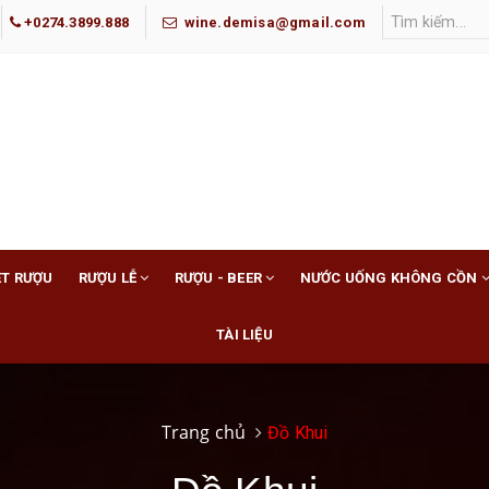
+0274.3899.888
wine.demisa@gmail.com
ET RƯỢU
RƯỢU LỄ
RƯỢU - BEER
NƯỚC UỐNG KHÔNG CỒN
TÀI LIỆU
Trang chủ
Đồ Khui