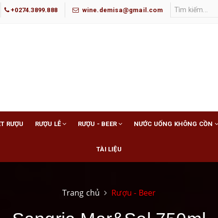
+0274.3899.888
wine.demisa@gmail.com
ET RƯỢU
RƯỢU LỄ
RƯỢU - BEER
NƯỚC UỐNG KHÔNG CỒN
TÀI LIỆU
Trang chủ
Rượu - Beer