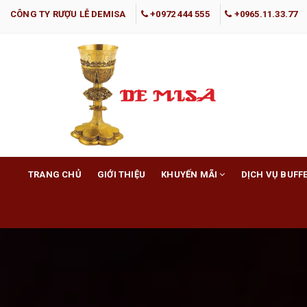
CÔNG TY RƯỢU LỄ DEMISA
+0972 444 555
+0965.11.33.77
TRANG CHỦ
GIỚI THIỆU
KHUYẾN MÃI
DỊCH VỤ BUFF