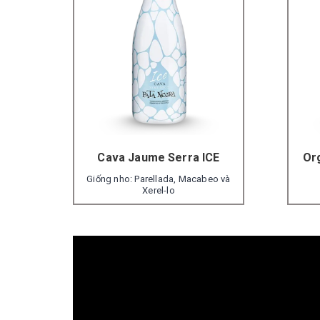
Cava Jaume Serra ICE
Or
Giống nho: Parellada, Macabeo và
Xerel-lo
Nồng độ: 11.5%
Thể tích: 750 ml
Xuất xứ: Tây Ban Nha
Tên
Tên hãng rượu: Jaume Serra