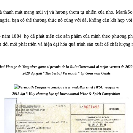
và thanh mát mang mùi vị và hương thơm tự nhiên của nho. Mar&Sol
ngria, bạn có thể thưởng thức nó cùng với đá, không cần kết hợp với 
p năm 1884, họ đã phát triển các sản phẩm của mình theo phương ph
 đổi mới phát triển và hiện đại hóa quá trình sản xuất để chất lượn
2020 đạt giải "The best of Vermouth" tại Gourman Guide
2018 đạt 3 Huy chương bạc tại Internatonal Wine & Spirit Competition