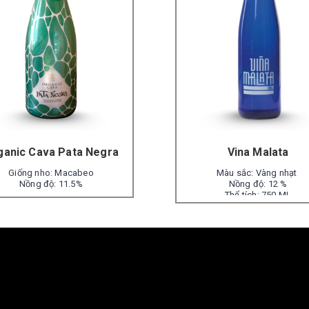
ganic Cava Pata Negra
Vina Malata
Giống nho: Macabeo
Màu sắc: Vàng nhạt
Nồng độ: 11.5%
Nồng độ: 12 %
Thể tích: 750 ml
Thể tích: 750 ML
Xuất xứ: Tây Ban Nha
Xuất xứ: TÂY BAN NHA
 hãng rượu: J. Garcia Carrión,
S.A.