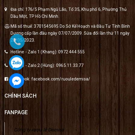
Địa chỉ: 176/5 Phạm Ngũ Lão, Tổ 35, Khu phố 6, Phường Thủ
Dầu Một, TP Hồ Chí Minh.
Mã số thuế: 3701545695 Do Sở Kế Hoạch và Đầu Tư Tỉnh Bình
Dương cấp lần đầu ngày 07/07/2009. Sửa đổi lần thứ 11 ngày
23/05/2023.
Hotline - Zalo 1 (Khang):
0972 444 555
Hotline - Zalo 2 (Hùng):
0965.11.33.77
Facebook:
facebook.com/ruouledemisa/
CHÍNH SÁCH
FANPAGE
Công ty rượu lễ Demisa